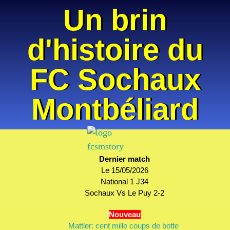
Un brin
d'histoire du
FC Sochaux
Montbéliard
Dernier match
Le 15/05/2026
National 1 J34
Sochaux Vs Le Puy
2-2
Nouveau
Mattler: cent mille coups de botte