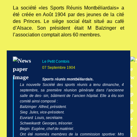
La société «les Sports Réunis Montbéliardais» a
été créée en Août 1904 par des jeunes de la cité
des Princes. Le siège social était situé au café
d’Alsace. Son président était M Balzinger et
l’association comptait alors 60 membres.
Le Petit Comtois
07 Septembre 1904
Sports réunis montbéliardais.
La nouvelle Société des sports réunis a tenu dimanche, 4
septembre, sa première réunion générale dans l’ancienne
salle de des- sin, bâtiment de l’ancien hôpital. Elle a élu son
comité ainsi composé :
Baltzinger Alfred, président.
Sieg Jules, vice-président.
Euvrard Louis, secrétaire.
Schweikardt Georges, trésorier.
Begin Eugène, chef de matériel.
Ont été nommés membres de la commission sportive: Mrs