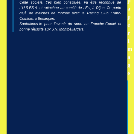
Cette société, très bien constituée, va être reconnue de
L’U.S.F.S.A. et rattachée au comité de l’Est, à Dijon. On parle
déjà de matches de football avec le Racing Club Franc-
Comtois, à Besançon.
Souhaitons-le pour l’avenir du sport en Franche-Comté et
bonne réussite aux S.R. Montbéliardais.