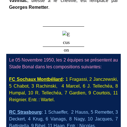
Vaviniac
, blessé à le cheville, est remplacé par
Georges Remetter
.
Le 05 Novembre 1950, les 2 équipes se présentent au
Stade Bonal dans les compositions suivantes:
FC Sochaux Montbél
iard
:
1 Fragassi, 2 Janczewski,
5 C
habot, 3 Rachinski, 4 Marcel, 6 J. Tellechéa, 8
Humpal, 10 R. Tellechéa, 7 Gardien, 9 Courtois, 11
Reignier. Entr. : Wartel.
RC Strasbourg
: 1 Schaeffer, 2 Hauss, 5 Remetter, 3
Deckert,
4 Krug, 6 Vanags, 8 Nagy, 10 Jacques, 7
Battistella, 9 Bihel, 11 Haan. Entr. : Nicolas.