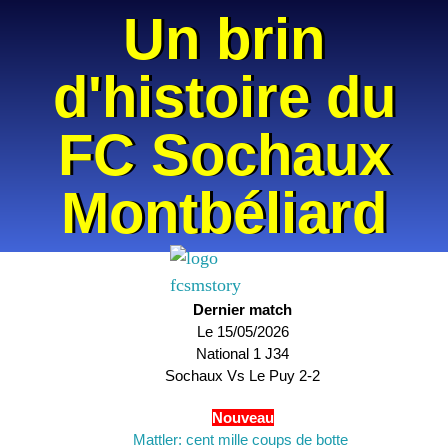
Un brin
d'histoire du
FC Sochaux
Montbéliard
Dernier match
Le 15/05/2026
National 1 J34
Sochaux Vs Le Puy
2-2
Nouveau
Mattler: cent mille coups de botte