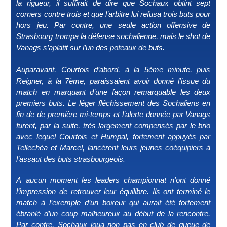
la rigueur, il suffirait de dire que Sochaux obtint sept
corners contre trois et que l’arbitre lui refusa trois buts pour
hors jeu. Par contre, une seule action offensive de
Strasbourg trompa la défense sochalienne, mais le shot de
Vanags s’aplatit sur l’un des poteaux de buts.
Auparavant, Courtois d’abord, à la 5ème minute, puis
Reigner, à la 7ème, paraissaient avoir donné l’issue du
match en marquant d’une façon remarquable les deux
premiers buts. Le léger fléchissement des Sochaliens en
fin de de première mi-temps et l’alerte donnée par Vanags
furent, par la suite, très largement compensés par le brio
avec lequel Courtois et Humpal, fortement appuyés par
Tellechéa et Marcel, lancèrent leurs jeunes coéquipiers à
l’assaut des buts strasbourgeois.
A aucun moment les leaders championnat n’ont donné
l’impression de retrouver leur équilibre. Ils ont terminé le
match à l’exemple d’un boxeur qui aurait été fortement
ébranlé d’un coup malheureux au début de la rencontre.
Par contre, Sochaux joua non pas en club de queue de