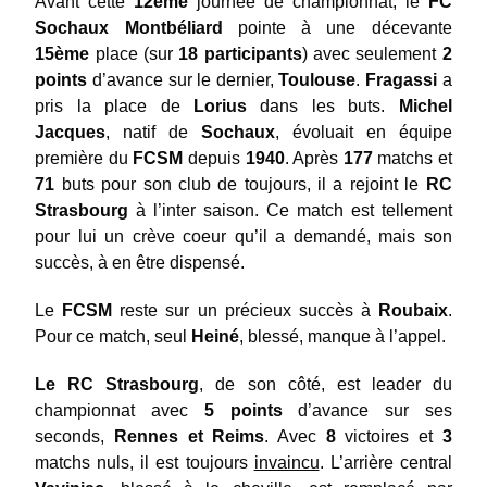
Avant cette
12ème
journée de championnat, le
FC
Sochaux Montbéliard
pointe à une décevante
15ème
place (sur
18 participants
) avec seulement
2
points
d’avance sur le dernier,
Toulouse
.
Fragassi
a
pris la place de
Lorius
dans les buts.
Michel
Jacques
, natif de
Sochaux
, évoluait en équipe
première du
FCSM
depuis
1940
. Après
177
matchs et
71
buts pour son club de toujours, il a rejoint le
RC
Strasbourg
à l’inter saison. Ce match est tellement
pour lui un crève coeur qu’il a demandé, mais son
succès, à en être dispensé.
Le
FCSM
reste sur un précieux succès à
Roubaix
.
Pour ce match, seul
Heiné
, blessé, manque à l’appel.
Le RC Strasbourg
, de son côté, est leader du
championnat avec
5 points
d’avance sur ses
seconds,
Rennes et Reims
. Avec
8
victoires et
3
matchs nuls, il est toujours
invaincu
. L’arrière central