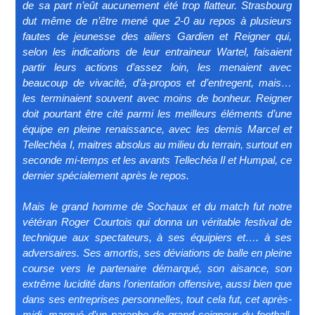
de sa part n’eût aucunement été trop flatteur. Strasbourg
dut même de n’être mené que 2-0 au repos à plusieurs
fautes de jeunesse des ailiers Gardien et Reigner qui,
selon les indications de leur entraineur Wartel, faisaient
partir leurs actions d’assez loin, les menaient avec
beaucoup de vivacité, d’à-propos et d’entregent, mais…
les terminaient souvent avec moins de bonheur. Reigner
doit pourtant être cité parmi les meilleurs éléments d’une
équipe en pleine renaissance, avec les demis Marcel et
Tellechéa I, maitres absolus au milieu du terrain, surtout en
seconde mi-temps et les avants Tellechéa Il et Humpal, ce
dernier spécialement après le repos.
Mais le grand homme de Sochaux et du match fut notre
vétéran Roger Courtois qui donna un véritable festival de
technique aux spectateurs, à ses équipiers et…. à ses
adversaires. Ses amortis, ses déviations de balle en pleine
course vers le partenaire démarqué, son aisance, son
extrême lucidité dans l’orientation offensive, aussi bien que
dans ses entreprises personnelles, tout cela fut, cet après-
midi, marqué d’un paraphe de grand seigneur du football.