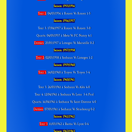
Saison 1955/1956
Tour 2
: 04/03/1956 à Rouen Vs Rouen 1-5
Saison 1956/1957
Tour 3: 17/04/1957 à Rouen Vs Rouen 3-0
Quarts: 04/05/1957 à Metz Vs FC Nancy 4-1
Demies
: 25/05/1957 à Limoges Vs Marseille 0-2
Saison 1957/1958
Tour 2
: 02/03/1958 à Sochaux Vs Limoges 1-2
Saison 1959/1960
Tour 1
: 14/02/1960 à Troyes Vs Troyes 3-4
Saison 1960/1961
Tour 3: 26/03/1961 à Sochaux Vs Alès 4-0
Tour 4: 12/04/1961 à Sochaux Vs Lens 5-4 Prol
Quarts: 16/04/1961 à Sochaux Vs Saint Etienne 4-0
Demies
: 07/05/1961 à Sochaux Vs Strasbourg 0-2
Saison 1961/1962
Tour 3
: 11/03/1962 à Bastia Vs Lyon 0-4
Saison 1962/1963