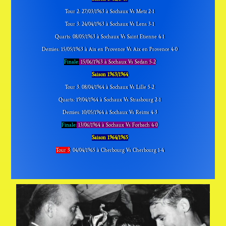
Tour 2: 27/03/1963 à Sochaux Vs Metz 2-1
Tour 3: 24/04/1963 à Sochaux Vs Lens 3-1
Quarts: 08/05/1963 à Sochaux Vs Saint Etienne 4-1
Demies: 15/05/1963 à Aix en Provence Vs Aix en Provence 4-0
Finale:
15/06/1963 à Sochaux Vs Sedan 5-2
Saison 1963/1964
Tour 3: 08/04/1964 à Sochaux Vs Lille 5-2
Quarts: 19/04/1964 à Sochaux Vs Strasbourg 2-1
Demies: 10/05/1964 à Sochaux Vs Reims 4-3
Finale:
13/06/1964 à Sochaux Vs Forbach 4-0
Saison 1964/1965
Tour 3
: 04/04/1965 à Cherbourg Vs Cherbourg 1-4