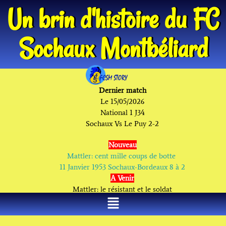
Un brin d'histoire du FC
Sochaux Montbéliard
Dernier match
Le 15/05/2026
National 1 J34
Sochaux Vs Le Puy
2-2
Nouveau
Mattler: cent mille coups de botte
11 Janvier 1953 Sochaux-Bordeaux 8 à 2
A Venir
Mattler: le résistant et le soldat