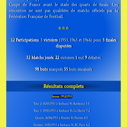
Coupe de France avant le stade des quarts de finale. Ces
rencontres ne sont pas qualifiées de matchs officiels par la
Fédération Française de Football.
☆☆☆
12 Participations
: 3
victoires
(1953, 1963 et 1964) pour
3 finales
disputées
32 Matchs joués
:
22
victoires
1
nul
9
défaites
98 buts
marqués
55
buts encaissés
Résultats complets
Saison 1952/1953
Tour 2: 01/03/1953 à Sochaux Vs Bordeaux 3-0
Tour 3: 29/03/1953 à Sochaux Vs Le Havre 7-2
Quarts: 26/04/1953 à Nantes Vs Nantes 4-3
Demies: 31/05/1953 à Sochaux Vs RC Paris 4-2