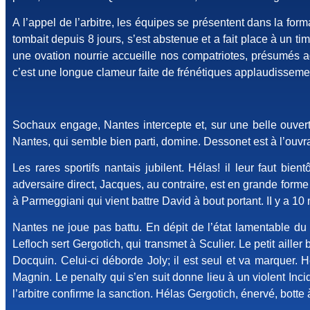
A l’appel de l’arbitre, les équipes se présentent dans la form
tombait depuis 8 jours, s’est abstenue et a fait place à un ti
une ovation nourrie accueille nos compatriotes, présumés ad
c’est une longue clameur faite de frénétiques applaudisseme
Sochaux engage, Nantes intercepte et, sur une belle ouvert
Nantes, qui semble bien parti, domine. Dessonet est à l’ouvr
Les rares sportifs nantais jubilent. Hélas! il leur faut bi
adversaire direct, Jacques, au contraire, est en grande forme 
à Parmeggiani qui vient battre David à bout portant. II y a 10
Nantes ne joue pas battu. En dépit de l’état lamentable du 
Lefloch sert Gergotich, qui transmet à Sculier. Le petit aill
Docquin. Celui-ci déborde Joly; il est seul et va marquer. 
Magnin. Le penalty qui s’en suit donne lieu à un violent Incid
l’arbitre confirme la sanction. Hélas Gergotich, énervé, bott