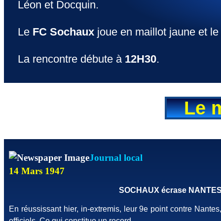
Léon et Docquin.
Le
FC Sochaux
joue en maillot jaune et l
La rencontre débute à
12H30
.
Le 
Journal local
14 Mars 1947
SOCHAUX écrase NANTES par 
En réussissant hier, in-extremis, leur 9e point contre Nantes
officiels. Ce qui constitue un record.