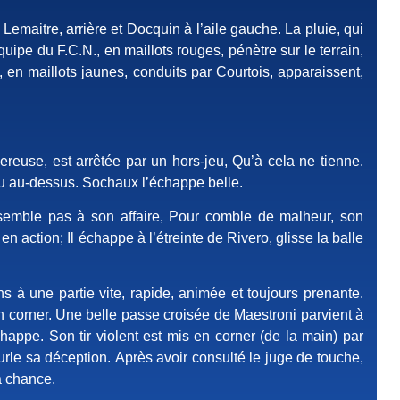
Lemaitre, arrière et Docquin à l’aile gauche. La pluie, qui
quipe du F.C.N., en maillots rouges, pénètre sur le terrain,
 en maillots jaunes, conduits par Courtois, apparaissent,
reuse, est arrêtée par un hors-jeu, Qu’à cela ne tienne.
peu au-dessus. Sochaux l’échappe belle.
 ne semble pas à son affaire, Pour comble de malheur, son
n action; Il échappe à l’étreinte de Rivero, glisse la balle
s à une partie vite, rapide, animée et toujours prenante.
 en corner. Une belle passe croisée de Maestroni parvient à
happe. Son tir violent est mis en corner (de la main) par
hurle sa déception. Après avoir consulté le juge de touche,
a chance.