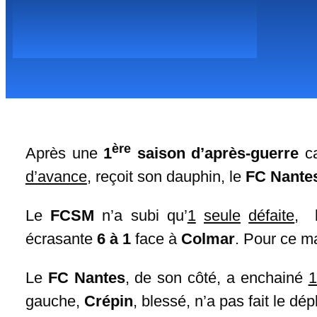
ère
Après une
1
saison d’après-guerre
ca
d’avance
, reçoit son dauphin, le
FC Nante
Le
FCSM
n’a subi qu’
1
seule
défaite
, 
écrasante
6 à 1
face à
Colmar
. Pour ce ma
Le
FC Nantes
, de son côté, a enchainé
1
gauche,
Crépin
, blessé, n’a pas fait le dé