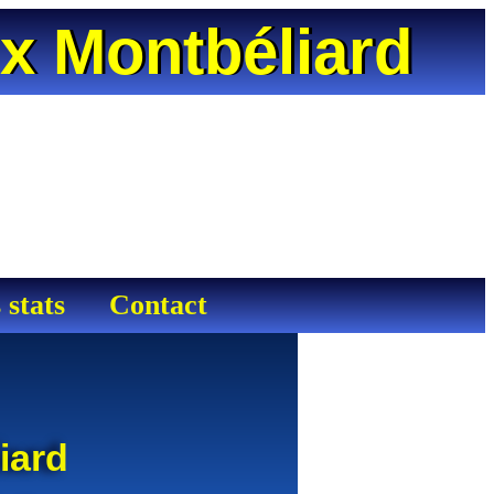
ux Montbéliard
 stats
Contact
iard