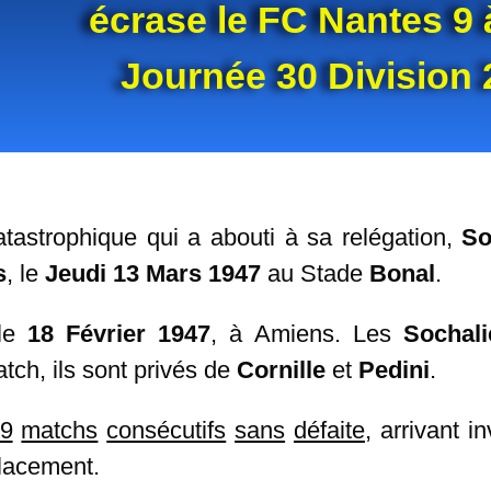
écrase le FC Nantes 9 
Journée 30 Division 
tastrophique qui a abouti à sa relégation,
So
s
, le
Jeudi 13 Mars 1947
au Stade
Bonal
.
le
18 Février 1947
, à Amiens. Les
Sochali
tch, ils sont privés de
Cornille
et
Pedini
.
9
matchs
consécutifs
sans
défaite
, arrivant i
placement.