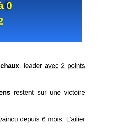
à 0
2
chaux
, leader
avec
2
points
ens
restent sur une victoire
nvaincu depuis 6 mois. L’ailier