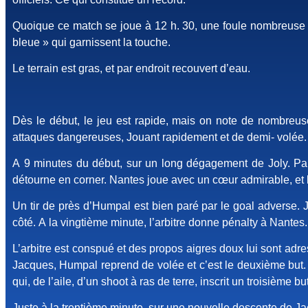
Quoique ce match se joue à 12 h. 30, une foule nombreuse 
bleue » qui garnissent la touche.
Le terrain est gras, et par endroit recouvert d’eau.
Dès le début, le jeu est rapide, mais on note de nombreus
attaques dangereuses, Jouant rapidement et de demi- volée. 
A 9 minutes du début, sur un long dégagement de Joly. Parm
détourne en corner. Nantes joue avec un cœur admirable, et la
Un tir de près d’Humpal est bien paré par le goal adverse. 
côté. A la vingtième minute, l’arbitre donne pénalty à Nantes.
L’arbitre est conspué et des propos aigres doux lui sont adre
Jacques, Humpal reprend de volée et c’est le deuxième but. 
qui, de l’aile, d’un shoot à ras de terre, inscrit un troisième bu
Juste à la trentième minute. sur une nouvelle descente de Ja