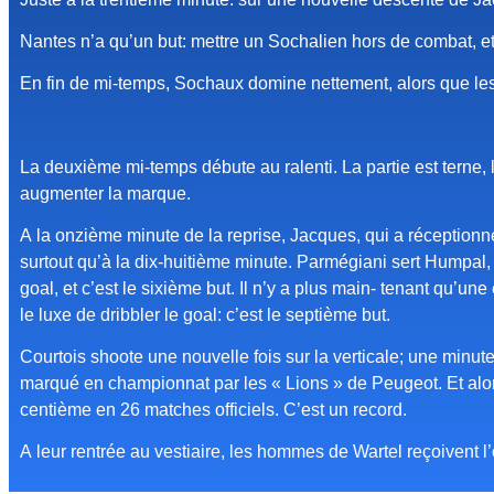
Nantes n’a qu’un but: mettre un Sochalien hors de combat, et e
En fin de mi-temps, Sochaux domine nettement, alors que les
La deuxième mi-temps débute au ralenti. La partie est terne, 
augmenter la marque.
A la onzième minute de la reprise, Jacques, qui a réceptionn
surtout qu’à la dix-huitième minute. Parmégiani sert Humpal, 
goal, et c’est le sixième but. Il n’y a plus main- tenant qu’un
le luxe de dribbler le goal: c’est le septième but.
Courtois shoote une nouvelle fois sur la verticale; une minut
marqué en championnat par les « Lions » de Peugeot. Et alors
centième en 26 matches officiels. C’est un record.
A leur rentrée au vestiaire, les hommes de Wartel reçoivent l’