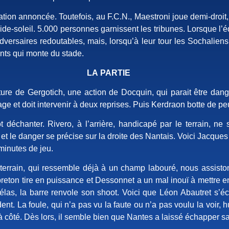
ation annoncée. Toutefois, au F.C.N., Maestroni joue demi-droit, 
mide-soleil. 5.000 personnes garnissent les tribunes. Lorsque l’é
versaires redoutables, mais, lorsqu’à leur tour les Sochaliens,
nts qui monte du stade.
LA PARTIE
ure de Gergotich, une action de Docquin, qui parait être dange
age et doit intervenir à deux reprises. Puis Kerdraon botte de 
entôt déchanter. Rivero, à l’arrière, handicapé par le terrain,
et le danger se précise sur la droite des Nantais. Voici Jacques e
 minutes de jeu.
terrain, qui ressemble déjà à un champ labouré, nous assiston
er breton tire en puissance et Dessonnet a un mal inouï à mettre
Hélas, la barre renvole son shoot. Voici que Léon Abautret s’éc
ent. La foule, qui n’a pas vu la faute ou n’a pas voulu la voir, 
e à côté. Dès lors, il semble bien que Nantes a laissé échapper s