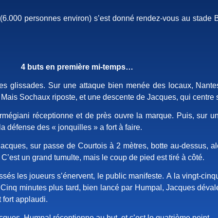
(6.000 personnes environ) s’est donné rendez-vous au stade B
4 buts en première mi-temps…
es glissades. Sur une attaque bien menée des locaux, Nantes 
Mais Sochaux riposte, et une descente de Jacques, qui centre s
égiani réceptionne et de près ouvre la marque. Puis, sur un s
 défense des « jonquilles » a fort à faire.
Jacques, sur passe de Courtois à 2 mètres, botte au-dessus, al
 C’est un grand tumulte, mais le coup de pied est tiré à côté.
ssés les joueurs s’énervent, le public manifeste. A la vingt-ci
Cinq minutes plus tard, bien lancé par Humpal, Jacques dévale l
t fort applaudi.
cques, Humpal réceptionne au but, et c’est le quatrième point.